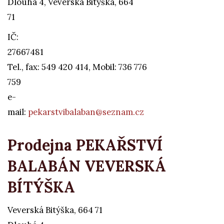
Dlouhá 4, Veverská Bitýška, 664
71
IČ:
27667481
Tel., fax: 549 420 414, Mobil: 736 776
759
e-
mail:
pekarstvibalaban@seznam.cz
Prodejna PEKAŘSTVÍ
BALABÁN VEVERSKÁ
BÍTÝŠKA
Veverská Bitýška, 664 71